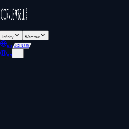
Infinity
Warcrow
en
JOIN US
en