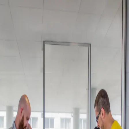
Infinity
Warcrow
en
JOIN US
en
Global
USA
Spain
International